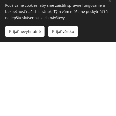
Používame cookies, aby sme zaistili správne fungovanie a
bezpečnosť našich stránok. Tým vám môžeme poskytnúť tú
najlepšiu skúsenosť z ich návštevy.
Prijať nevyhnutné
Prijať všetko