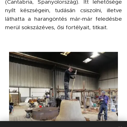
(Cantabria, Spanyolország). Itt lehetősége
nyílt készségein, tudásán csiszolni, illetve
láthatta a harangöntés már-már feledésbe
merül sokszázéves, ősi fortélyait, titkait.