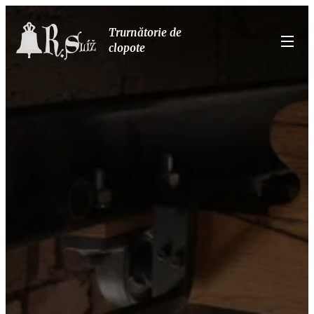
Tr
urnătorie de
clopote