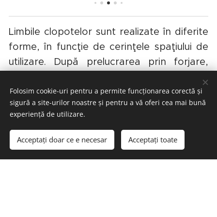
Limbile clopotelor sunt realizate în diferite
forme, în funcţie de cerinţele spaţiului de
utilizare. După prelucrarea prin forjare,
acestea beneficiaza de un tratament
termic numit recoacere de înmuiere, astfel
Folosim cookie-uri pentru a permite funcționarea corectă și
sigură a site-urilor noastre și pentru a vă oferi cea mai bună
încât duritatea să nu depăşească 120 HB
experiență de utilizare.
(conform scalei Brinell).
Acceptați doar ce e necesar
Acceptați toate
Ne străduim să oferim şi posibilitatea
acordării clopotelor neistorice în vederea
obţinerii unei armonii mai frumoase pentru
ansamblul de clopote din turn.